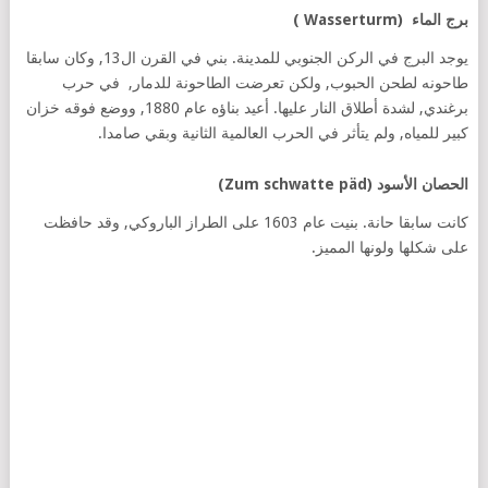
برج الماء (Wasserturm )
يوجد البرج في الركن الجنوبي للمدينة. بني في القرن ال13, وكان سابقا
طاحونه لطحن الحبوب, ولكن تعرضت الطاحونة للدمار, في حرب
برغندي, لشدة أطلاق النار عليها. أعيد بناؤه عام 1880, ووضع فوقه خزان
كبير للمياه, ولم يتأثر في الحرب العالمية الثانية وبقي صامدا.
الحصان الأسود (Zum schwatte päd)
كانت سابقا حانة. بنيت عام 1603 على الطراز الباروكي, وقد حافظت
على شكلها ولونها المميز.