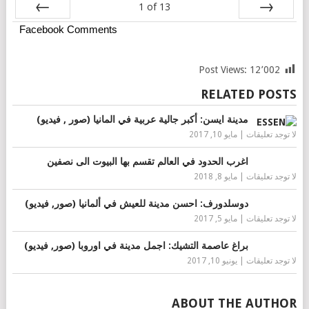
1
of
13
Facebook Comments
Next
Prev
Post Views:
12٬002
RELATED POSTS
مدينة ايسن: أكبر جالية عربية في المانيا (صور , فيديو)
لا توجد تعليقات
|
مايو 10, 2017
اغرب الحدود في العالم تقسم بها البيوت الى نصفين
لا توجد تعليقات
|
مايو 8, 2018
دوسلدورف: احسن مدينة للعيش في ألمانيا (صور, فيديو)
لا توجد تعليقات
|
مايو 5, 2017
براغ عاصمة التشيك: اجمل مدينة في اوروبا (صور, فيديو)
لا توجد تعليقات
|
يونيو 10, 2017
ABOUT THE AUTHOR